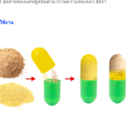
 สุดท้ายของแคปซูลนั้นต่ำมากในความล้มเหลว อัตรา.
รใช้งาน