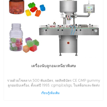
เครื่องนับขนมกัมมี่แบร์ 16 เลน
เวลานำ 15 วัน. 6S ผู้จัดจำหน่ายเครื่องนับลูกอมเหนียวเหนียวสิทธิ
บัตร 6S. รับประกัน 3 ปี, พันธมิตรโชคลาภ 500, เครื่องนับขนม
หมีเหนียวหมี CE ที่จดสิทธิบัตรแล้ว, ตั้งแต่1993. cgmp/ce/sgs,
เรียนรู้เพิ่มเติม
OEM/ODM/GMP/CE, อาชีพเครื่องนับลูกอมเหนียวอัตโนมัติเวลา
นำอัตโนมัติใน 15 วัน, เครื่องนับลูกอมเหนียวเหนียวอัตราการซื้อ
คืน 94%. ปัญหาด้านคุณภาพ, คืนเงินโดยตรง!