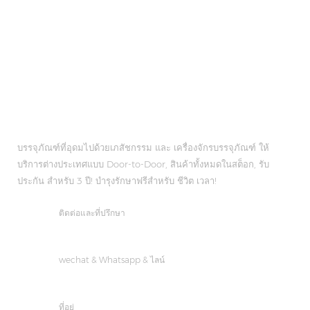
บรรจุภัณฑ์ที่อุดมไปด้วยเภสัชกรรม และ เครื่องจักรบรรจุภัณฑ์ ให้
บริการต่างประเทศแบบ Door-to-Door, สินค้าทั้งหมดในสต็อก, รับ
ประกัน สำหรับ 3 ปี! บำรุงรักษาฟรีสำหรับ ชีวิต เวลา!
ติดต่อและที่ปรึกษา
ส่งอีเมล :
manager@richpacking.cn
wechat & Whatsapp & ไลน์
+8618023458944
ที่อยู่