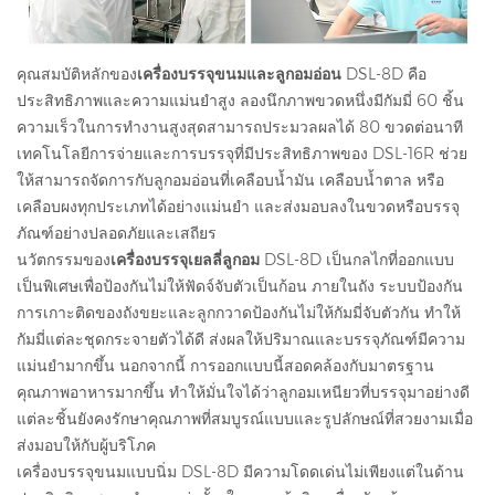
คุณสมบัติหลักของ
เครื่องบรรจุขนมและลูกอมอ่อน
DSL-8D คือ
ประสิทธิภาพและความแม่นยำสูง ลองนึกภาพขวดหนึ่งมีกัมมี่ 60 ชิ้น
ความเร็วในการทำงานสูงสุดสามารถประมวลผลได้ 80 ขวดต่อนาที
เทคโนโลยีการจ่ายและการบรรจุที่มีประสิทธิภาพของ DSL-16R ช่วย
ให้สามารถจัดการกับลูกอมอ่อนที่เคลือบน้ำมัน เคลือบน้ำตาล หรือ
เคลือบผงทุกประเภทได้อย่างแม่นยำ และส่งมอบลงในขวดหรือบรรจุ
ภัณฑ์อย่างปลอดภัยและเสถียร
นวัตกรรมของ
เครื่องบรรจุเยลลี่ลูกอม
DSL-8D เป็นกลไกที่ออกแบบ
เป็นพิเศษเพื่อป้องกันไม่ให้ฟัดจ์จับตัวเป็นก้อน ภายในถัง ระบบป้องกัน
การเกาะติดของถังขยะและลูกกวาดป้องกันไม่ให้กัมมี่จับตัวกัน ทำให้
กัมมี่แต่ละชุดกระจายตัวได้ดี ส่งผลให้ปริมาณและบรรจุภัณฑ์มีความ
แม่นยำมากขึ้น นอกจากนี้ การออกแบบนี้สอดคล้องกับมาตรฐาน
คุณภาพอาหารมากขึ้น ทำให้มั่นใจได้ว่าลูกอมเหนียวที่บรรจุมาอย่างดี
แต่ละชิ้นยังคงรักษาคุณภาพที่สมบูรณ์แบบและรูปลักษณ์ที่สวยงามเมื่อ
ส่งมอบให้กับผู้บริโภค
เครื่องบรรจุขนมแบบนิ่ม DSL-8D มีความโดดเด่นไม่เพียงแต่ในด้าน