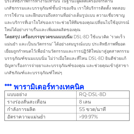
ประสิทธิภาพการทำงานเท่านั้น ในฐานะผู้ผลิตเครื่องจักรด้าน
เภสัชกรรมและบรรจุภัณฑ์ชั้นนำของจีน เราให้บริการติดตั้ง ทดสอบ
การใช้งาน และฝึกอบรมถึงสถานที่อย่างเต็มรูปแบบ ความเชี่ยวชาญ
และบริการที่เอาใจใส่ของเราจะช่วยให้ทีมของคุณเปลี่ยนไปใช้อุปกรณ์
ใหม่ได้อย่างราบรื่นและเพิ่มผลผลิตของคุณ
โดยสรุป เครื่องบรรจุขวดขนมแบบนิ่ม
DSL-8D ใช้แนวคิด "รวดเร็ว
แม่นยำ และเป็นนวัตกรรม" ได้อย่างสมบูรณ์แบบ ประสิทธิภาพที่ยอด
เยี่ยมถูกกำหนดไว้เพื่อนำนวัตกรรมและการปฏิวัติใหม่มาสู่อุตสาหกรรม
บรรจุภัณฑ์ขนมแบบนิ่ม ไม่ว่าเมื่อใดและที่ไหน DSL-8D ยินดีช่วยแก้
ปัญหาเรื่องการจ่ายยาและบรรจุภัณฑ์ของคุณ และช่วยคุณเข้าสู่สาขา
เภสัชภัณฑ์และบรรจุภัณฑ์ใหม่ๆ
*** พารามิเตอร์ทางเทคนิค
แบบอย่าง
RQ-DSL-8D
รางร่องสั่นสะเทือน
8 เลน
กำลังการผลิต
55 ขวด/นาที
อัตราความแม่นยำ
>99.97%