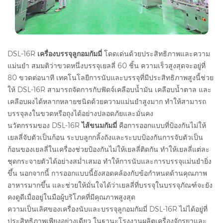
DSL-16R
เครื่องบรรจุลูกอมกัมมี่
โดดเด่นด้วยประสิทธิภาพและความ
แม่นยำ สมมติว่าขวดหนึ่งบรรจุเยลลี่ 60 ชิ้น ความเร็วสูงสุดจะอยู่ที่
80 ขวดต่อนาที เทคโนโลยีการนับและบรรจุที่มีประสิทธิภาพสูงนี้ช่วย
ให้ DSL-16R สามารถจัดการกับฟัดจ์เคลือบน้ำมัน เคลือบน้ำตาล และ
เคลือบผงได้หลากหลายชนิดด้วยความแม่นยำสูงมาก ทำให้สามารถ
บรรจุลงในขวดหรือถุงได้อย่างปลอดภัยและมั่นคง
นวัตกรรมของ DSL-16R
ไส้ขนมกัมมี่
คือการออกแบบที่ป้องกันไม่ให้
เยลลี่จับตัวเป็นก้อน ระบบลูกกลิ้งถังและระบบป้องกันการจับตัวเป็น
ก้อนของเยลลี่ในเครื่องช่วยป้องกันไม่ให้เยลลี่ติดกัน ทำให้เยลลี่แต่ละ
ชุดกระจายตัวได้อย่างสม่ำเสมอ ทำให้การนับและการบรรจุแม่นยำยิ่ง
ขึ้น นอกจากนี้ การออกแบบนี้ยังสอดคล้องกับข้อกำหนดด้านคุณภาพ
อาหารมากขึ้น และช่วยให้มั่นใจได้ว่าเยลลี่ที่บรรจุในบรรจุภัณฑ์จะยัง
คงดูดีเมื่ออยู่ในมือผู้บริโภคที่มีคุณภาพสูงสุด
ความเป็นเลิศของเครื่องนับและบรรจุลูกอมกัมมี่ DSL-16R ไม่ได้อยู่ที่
ประสิทธิภาพเพียงอย่างเดียว ในฐานะโรงงานผลิตเครื่องจักรยาและ