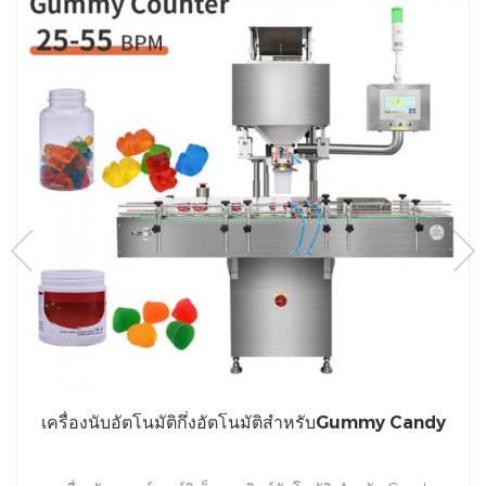
เครื่องนับอัตโนมัติกึ่งอัตโนมัติสำหรับGummy Candy