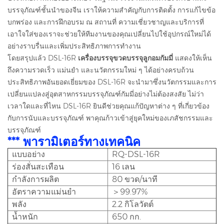
บรรจุภัณฑ์ชั้นนำของจีน เราให้ความสำคัญกับการติดตั้ง การแก้ไขข้อ
บกพร่อง และการฝึกอบรม ณ สถานที่ ความเชี่ยวชาญและบริการที่
เอาใจใส่ของเราจะช่วยให้ทีมงานของคุณเปลี่ยนไปใช้อุปกรณ์ใหม่ได้
อย่างราบรื่นและเพิ่มประสิทธิภาพการทำงาน
โดยสรุปแล้ว DSL-16R
เครื่องบรรจุขวดบรรจุลูกอมกัมมี่
แสดงให้เห็น
ถึงความรวดเร็ว แม่นยำ และนวัตกรรมใหม่ ๆ ได้อย่างครบถ้วน
ประสิทธิภาพอันยอดเยี่ยมของ DSL-16R จะนำมาซึ่งนวัตกรรมและการ
เปลี่ยนแปลงสู่อุตสาหกรรมบรรจุภัณฑ์กัมมี่อย่างไม่ต้องสงสัย ไม่ว่า
เวลาใดและที่ไหน DSL-16R ยินดีช่วยคุณแก้ปัญหาต่าง ๆ ที่เกี่ยวข้อง
กับการนับและบรรจุภัณฑ์ พาคุณก้าวเข้าสู่ยุคใหม่ของเภสัชกรรมและ
บรรจุภัณฑ์
*** พารามิเตอร์ทางเทคนิค
แบบอย่าง
RQ-DSL-16R
ร่องสั่นสะเทือน
16 เลน
กำลังการผลิต
80 ขวด/นาที
อัตราความแม่นยำ
＞99.97%
พลัง
2.2 กิโลวัตต์
น้ำหนัก
650 กก.