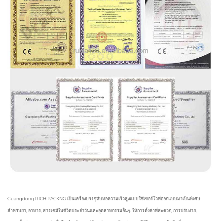
Guangdong RICH PACKNG เป็นเครื่องบรรจุหีบห่อความเร็วสูงแบบใช้เซอร์โวที่ออกแบบมาเป็นพิเศษ
สำหรับยา, อาหาร, สารเคมีในชีวิตประจำวันและอุตสาหกรรมอื่นๆ. ให้การตั้งค่าที่สะดวก, การปรับง่าย,