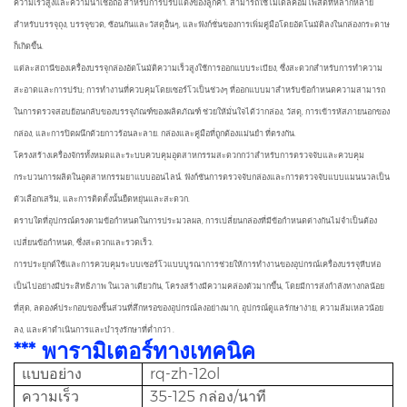
ความเร็วสูงและความน่าเชื่อถือ สำหรับการปรับแต่งของลูกค้า. สามารถใช้โมเดลคอมโพสิตที่หลากหลาย
สำหรับบรรจุถุง, บรรจุขวด, ซ้อนกันและวัสดุอื่นๆ, และฟังก์ชั่นของการเพิ่มคู่มือโดยอัตโนมัติลงในกล่องกระดาษ
ก็เกิดขึ้น.
แต่ละสถานีของเครื่องบรรจุกล่องอัตโนมัติความเร็วสูงใช้การออกแบบระเบียง, ซึ่งสะดวกสำหรับการทำความ
สะอาดและการปรับ; การทำงานที่ควบคุมโดยเซอร์โวเป็นช่วงๆ ที่ออกแบบมาสำหรับข้อกำหนดความสามารถ
ในการตรวจสอบย้อนกลับของบรรจุภัณฑ์ของผลิตภัณฑ์ ช่วยให้มั่นใจได้ว่ากล่อง, วัสดุ, การเข้ารหัสภายนอกของ
กล่อง, และการปิดผนึกด้วยกาวร้อนละลาย. กล่องและคู่มือที่ถูกต้องแม่นยำ ที่ตรงกัน.
โครงสร้างเครื่องจักรทั้งหมดและระบบควบคุมอุตสาหกรรมสะดวกกว่าสำหรับการตรวจจับและควบคุม
กระบวนการผลิตในอุตสาหกรรมยาแบบออนไลน์. ฟังก์ชันการตรวจจับกล่องและการตรวจจับแบบแมนนวลเป็น
ตัวเลือกเสริม, และการติดตั้งนั้นยืดหยุ่นและสะดวก.
ตราบใดที่อุปกรณ์ตรงตามข้อกำหนดในการประมวลผล, การเปลี่ยนกล่องที่มีข้อกำหนดต่างกันไม่จำเป็นต้อง
เปลี่ยนข้อกำหนด, ซึ่งสะดวกและรวดเร็ว.
การประยุกต์ใช้และการควบคุมระบบเซอร์โวแบบบูรณาการช่วยให้การทำงานของอุปกรณ์เครื่องบรรจุหีบห่อ
เป็นไปอย่างมีประสิทธิภาพ ในเวลาเดียวกัน, โครงสร้างมีความคล่องตัวมากขึ้น, โดยมีการส่งกำลังทางกลน้อย
ที่สุด, ลดองค์ประกอบของชิ้นส่วนที่สึกหรอของอุปกรณ์ลงอย่างมาก, อุปกรณ์ดูแลรักษาง่าย, ความล้มเหลวน้อย
ลง, และค่าดำเนินการและบำรุงรักษาที่ต่ำกว่า .
*** พารามิเตอร์ทางเทคนิค
แบบอย่าง
rq-zh-12ol
ความเร็ว
35-125 กล่อง/นาที