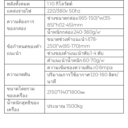
พลังทั้งหมด
1.10 กิโลวัตต์
แหล่งจ่ายไฟ
220/380v 50hz
ช่วงขนาดกล่อง:l(65-150)*w(35-
ความต้องการ
85)*h(12-45)mm
ของกล่อง
น้ำหนักกล่อง:240-360g/㎡
ขนาดช่วงคำแนะนำ:l(78-
250)*w(85-170)mm
ข้อกำหนดของคำ
แนะนำ
ช่วงของคำแนะนำพับ:1-4 พับ
คำแนะนำน้ำหนัก:60-70g/㎡
ความเข้มของความดัน:≥0.6mpa
ความกดดัน
ปริมาณการใช้อากาศ:120-160 ลิตร/
นาที
ขนาดโดยรวม
2150*1140*1800㎜
ของเครื่อง
น้ำหนักสุทธิของ
ประมาณ 1500kg
เครื่อง