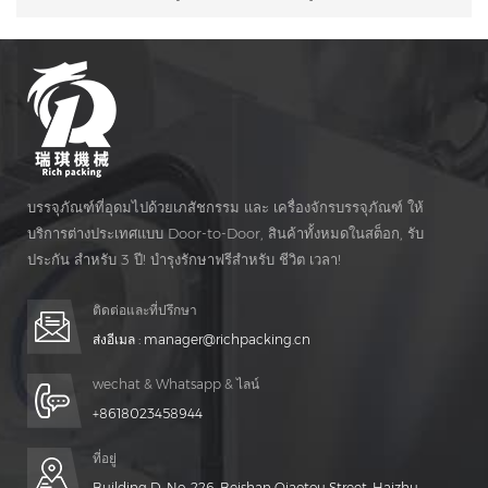
บรรจุภัณฑ์ที่อุดมไปด้วยเภสัชกรรม และ เครื่องจักรบรรจุภัณฑ์ ให้
บริการต่างประเทศแบบ Door-to-Door, สินค้าทั้งหมดในสต็อก, รับ
ประกัน สำหรับ 3 ปี! บำรุงรักษาฟรีสำหรับ ชีวิต เวลา!
ติดต่อและที่ปรึกษา
ส่งอีเมล :
manager@richpacking.cn
wechat & Whatsapp & ไลน์
+8618023458944
ที่อยู่
Building D, No. 226, Beishan Qiaotou Street, Haizhu