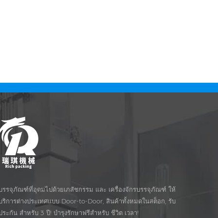
บรรจุภัณฑ์ที่อุดมไปด้วยเภสัชกรรม และ เครื่องจักรบรรจุภัณฑ์ ให้
บริการต่างประเทศแบบ Door-to-Door, สินค้าทั้งหมดในสต็อก, รับ
ประกัน สำหรับ 3 ปี! บำรุงรักษาฟรีสำหรับ ชีวิต เวลา!