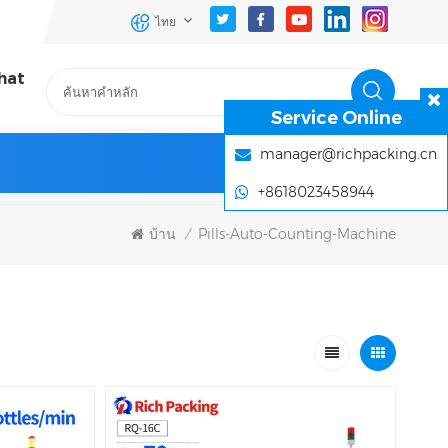
ไทย
hat
Service Online
manager@richpacking.cn
+8618023458944
บ้าน
Pills-Auto-Counting-Machine
/