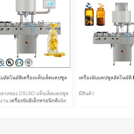
บอัตโนมัติเครื่องแท็บเล็ตแคปซูล
เครื่องนับแคปซูลอัตโนมัต
กลางของ DSL8D แท็บเล็ตแคปซูล
มีสินค้า
ช้งาน
เครื่องนับอิเล็กทรอนิกส์
ผลิต
รงงานของเราคือทุกส่วนของที่
อเสียงระดับนานาชาติ บริษัท
D ในระบบปฏิบัติการอัจฉริยะ
และระบบตรวจสอบโฟโตอิเล็กทริ