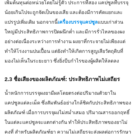
เพิ่มต้นทุนต่อหน่วยโดยไม่รู้ตัว ประการที่สอง แคปซูลที่บรรจุ
น้อยเกินไปจะถูกจัดเป็นของเสีย และต้องมีการคัดแยกและ
แปรรูปเพิ่มเติม นอกจากนี้
เครื่องบรรจุแคปซูล
แบบเก่าส่วน
ใหญ่มีประสิทธิภาพการปิดผนึกต่ำ และมีการรั่วไหลของผง
อย่างต่อเนื่องระหว่างการทำงาน ผงยาที่กระจายไม่เพียงแต่
ทำให้โรงงานปนเปื้อน แต่ยังทำให้เกิดการสูญเสียวัตถุดิบที่
มองไม่เห็นในระยะยาว ซึ่งยิ่งบีบกำไรของผู้ผลิตให้ลดลง
2.3 ชื่อเสียงของผลิตภัณฑ์: ประสิทธิภาพไม่เสถียร
น้ำหนักการบรรจุผงยามีผลโดยตรงต่อปริมาณตัวยาใน
แคปซูลแต่ละเม็ด ซึ่งสัมพันธ์อย่างใกล้ชิดกับประสิทธิภาพของ
ผลิตภัณฑ์ เมื่อการบรรจุผงไม่สม่ำเสมอ ปริมาณสารออกฤทธิ์
ในแต่ละแคปซูลจะแตกต่างกัน ทำให้ประสิทธิภาพของยาไม่
คงที่ สำหรับผลิตภัณฑ์ยา ความไม่เสถียรจะส่งผลต่อการรักษา