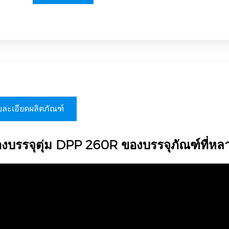
ละเอียดผลิตภัณฑ์
่องบรรจุตุ่ม DPP 260R ของบรรจุภัณฑ์ที่ห