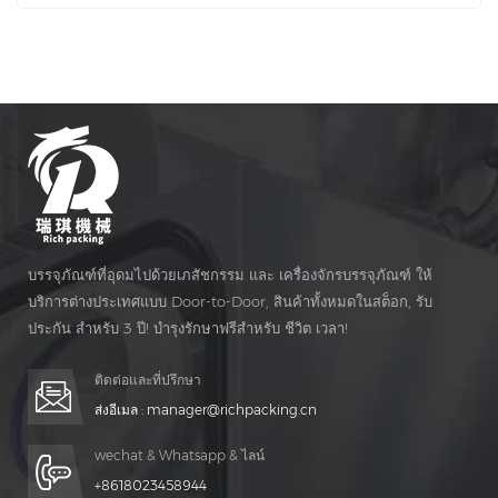
ภัณฑ์อัตโนมัติและการผลิตเครื่องบรรจุตุ่มตั้งแต่ปี 1993 ให้ราคา
โรงงานแก่คุณ
บรรจุภัณฑ์ที่อุดมไปด้วยเภสัชกรรม และ เครื่องจักรบรรจุภัณฑ์ ให้
บริการต่างประเทศแบบ Door-to-Door, สินค้าทั้งหมดในสต็อก, รับ
ประกัน สำหรับ 3 ปี! บำรุงรักษาฟรีสำหรับ ชีวิต เวลา!
ติดต่อและที่ปรึกษา
ส่งอีเมล :
manager@richpacking.cn
wechat & Whatsapp & ไลน์
+8618023458944