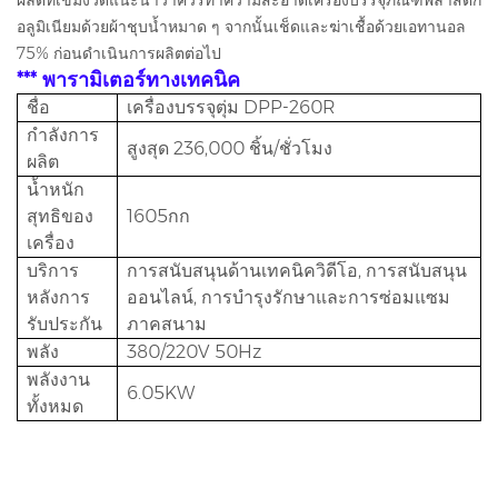
ผลิตที่เข้มงวดแนะนำว่าควรทำความสะอาดเครื่องบรรจุภัณฑ์พลาสติก
อลูมิเนียมด้วยผ้าชุบน้ำหมาด ๆ จากนั้นเช็ดและฆ่าเชื้อด้วยเอทานอล
75% ก่อนดำเนินการผลิตต่อไป
*** พารามิเตอร์ทางเทคนิค
ชื่อ
เครื่องบรรจุตุ่ม DPP-260R
กำลังการ
สูงสุด 236,000 ชิ้น/ชั่วโมง
ผลิต
น้ำหนัก
สุทธิของ
1605กก
เครื่อง
บริการ
การสนับสนุนด้านเทคนิควิดีโอ, การสนับสนุน
หลังการ
ออนไลน์, การบำรุงรักษาและการซ่อมแซม
รับประกัน
ภาคสนาม
พลัง
380/220V 50Hz
พลังงาน
6.05KW
ทั้งหมด