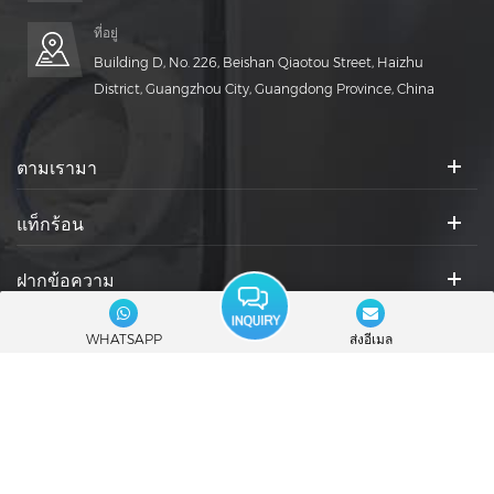
ที่อยู่
Building D, No. 226, Beishan Qiaotou Street, Haizhu
District, Guangzhou City, Guangdong Province, China
ตามเรามา
แท็กร้อน
ฝากข้อความ
ไอคอนสังคม :
WHATSAPP
ส่งอีเมล
© 2026 Guangdong Rich Packing Machinery Co., Ltd. สงวนลิขสิทธิ์.
|
บล็อก
|
แผนผังไซต์
|
XML
|
นโยบายความเป็นส่วนตัว
รองรับเครือข่าย IPv6