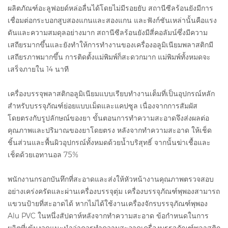
ผลิตภัณฑ์อะลูฟอยด์หล่อลื่นได้โดยไม่มีรอยยับ สถานีซีลร้อนยังมีการ
เชื่อมต่อกระบอกสูบสองแกนและสองแกน และฟังก์ชันเหล่านั้นคือแรง
ดันและความสมดุลอย่างมาก สถานีซีลร้อนยังมีสี่คอลัมน์ซึ่งมีความ
เสถียรมากขึ้นและยังทำให้การทำงานของเครื่องอลูมิเนียมพลาสติกมี
เสถียรภาพมากขึ้น การติดตั้งแม่พิมพ์ก็สะดวกมาก แม่พิมพ์ทั้งหมดจะ
เสร็จภายใน 14 นาที
เครื่องบรรจุพลาสติกอลูมิเนียมแบบเรียบทำงานเต็มที่เป็นอุปกรณ์หลัก
สำหรับบรรจุภัณฑ์ย่อยแบบเม็ดและแคปซูล เนื่องจากการสัมผัส
โดยตรงกับรูปลักษณ์ของยา ขั้นตอนการทำความสะอาดจึงส่งผลต่อ
คุณภาพและปริมาณของยาโดยตรง หลังจากทำความสะอาด ให้เช็ด
ชิ้นส่วนและพื้นผิวอุปกรณ์ทั้งหมดด้วยน้ำบริสุทธิ์ จากนั้นฆ่าเชื้อและ
เช็ดด้วยเอทานอล 75%
พนักงานกรอกบันทึกที่สะอาดและส่งให้หัวหน้างานคุณภาพตรวจสอบ
อย่างเคร่งครัดและผ่านเครื่องบรรจุตุ่ม เครื่องบรรจุภัณฑ์พุพองสามารถ
แขวนป้ายที่สะอาดได้ หากไม่ได้ใช้งานเครื่องจักรบรรจุภัณฑ์พุพอง
Alu PVC ในหนึ่งสัปดาห์หลังจากทำความสะอาด ข้อกำหนดในการ