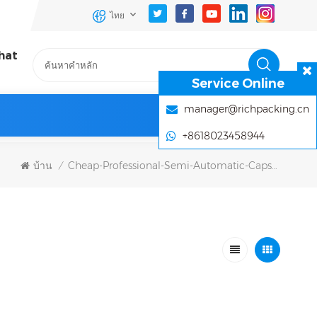
ไทย
hat
Service Online
manager@richpacking.cn
+8618023458944
บ้าน
Cheap-Professional-Semi-Automatic-Capsule-Filling
/