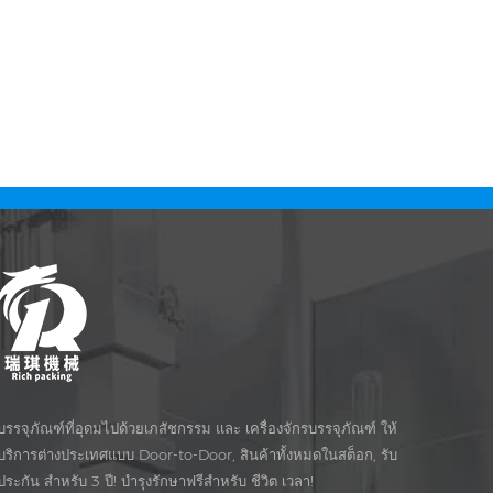
บรรจุภัณฑ์ที่อุดมไปด้วยเภสัชกรรม และ เครื่องจักรบรรจุภัณฑ์ ให้
บริการต่างประเทศแบบ Door-to-Door, สินค้าทั้งหมดในสต็อก, รับ
ประกัน สำหรับ 3 ปี! บำรุงรักษาฟรีสำหรับ ชีวิต เวลา!