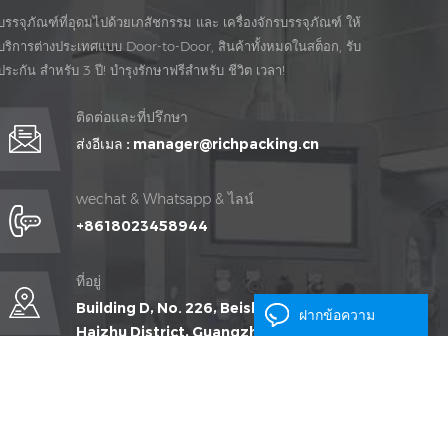
บรรจุภัณฑ์ที่อุดมไปด้วยเภสัชกรรม และ เครื่องจักรบรรจุภัณฑ์ ให้
บริการต่างประเทศแบบ Door-to-Door, สินค้าทั้งหมดในสต็อก, รับ
ประกัน สำหรับ 3 ปี! บำรุงรักษาฟรีสำหรับ ชีวิต เวลา!
ติดต่อและที่ปรึกษา
ส่งอีเมล :
manager@richpacking.cn
wechat & Whatsapp & ไลน์
+8618023458944
ที่อยู่
Building D, No. 226, Beishan Qiaotou Street,
ฝากข้อความ
Haizhu District, Guangzhou City,
Guangdong Province, China