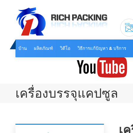
บ้าน
ผลิตภัณฑ์
วิดีโอ
วิธีการแก้ปัญหา & บริการ
เครื่องบรรจุแคปซูล
เค