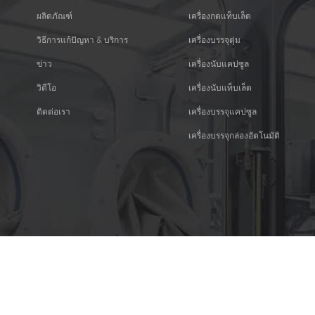
ผลิตภัณฑ์
เครื่องกดแท็บเล็ต
วิธีการแก้ปัญหา & บริการ
เครื่องบรรจุตุ่ม
ข่าว
เครื่องนับแคปซูล
วิดีโอ
เครื่องนับแท็บเล็ต
ติดต่อเรา
เครื่องบรรจุแคปซูล
เครื่องบรรจุกล่องอัตโนมัติ
ไอคอนสังคม :
© 2026 Guangdong Rich Packing Machinery Co., Ltd. สงวนลิขสิทธิ์.
|