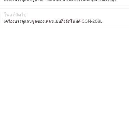
โพสต์ถัดไป
เครื่องบรรจุแคปซูลของเหลวแบบกึ่งอัตโนมัติ CGN-208L