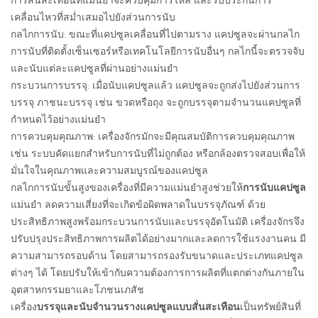
การสั่นสะเทือนที่แม่นยำจะควบคุมการไหล และรับประกันการ
เคลื่อนไหวที่สม่ำเสมอไปยังส่วนการนับ
กลไกการนับ: ขณะที่แคปซูลเคลื่อนที่ไปตามราง แคปซูลจะผ่านกลไก
การนับที่ติดตั้งเซ็นเซอร์หรือเทคโนโลยีการนับอื่นๆ กลไกนี้จะตรวจจับ
และนับแต่ละแคปซูลที่ผ่านอย่างแม่นยำ
กระบวนการบรรจุ: เมื่อนับแคปซูลแล้ว แคปซูลจะถูกส่งไปยังส่วนการ
บรรจุ ภาชนะบรรจุ เช่น ขวดหรือถุง จะถูกบรรจุตามจำนวนแคปซูลที่
กำหนดไว้อย่างแม่นยำ
การควบคุมคุณภาพ: เครื่องจักรมักจะมีคุณสมบัติการควบคุมคุณภาพ
เช่น ระบบคัดแยกสำหรับการนับที่ไม่ถูกต้อง หรือกล้องตรวจสอบเพื่อให้
มั่นใจในคุณภาพและความสมบูรณ์ของแคปซูล
กลไกการนับขั้นสูงของเครื่องที่มีความแม่นยำสูงช่วยให้
การนับแคปซูล
แม่นยำ ลดความเสี่ยงที่จะเกิดข้อผิดพลาดในบรรจุภัณฑ์ ด้วย
ประสิทธิภาพสูงพร้อมกระบวนการนับและบรรจุอัตโนมัติ เครื่องจักรจึง
ปรับปรุงประสิทธิภาพการผลิตได้อย่างมากและลดการใช้แรงงานคน มี
ความสามารถรอบด้าน โดยสามารถรองรับขนาดและประเภทแคปซูล
ต่างๆ ได้ โดยปรับให้เข้ากับความต้องการการผลิตที่แตกต่างกันภายใน
อุตสาหกรรมยาและโภชนเภสัช
เครื่อง
บรรจุและนับจำนวนรางแคปซูลแบบสั่นสะเทือน
เป็นทรัพย์สินที่