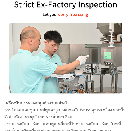
เครื่องนับบรรจุแคปซูล
ทำงานอย่างไร:
การโหลดแคปซูล: แคปซูลจะถูกโหลดลงในถังบรรจุของเครื่อง จากนั้น
จึงลำเลียงแคปซูลไปบนรางสั่นสะเทือน
ระบบรางสั่นสะเทือน: แคปซูลเคลื่อนที่ไปตามรางสั่นสะเทือน โดยที่