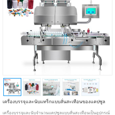
เครื่องบรรจุและนับแทร็กแบบสั่นสะเทือนของแคปซูล
เครื่องบรรจุและนับจำนวนแคปซูลแบบสั่นสะเทือนเป็นอุปกรณ์