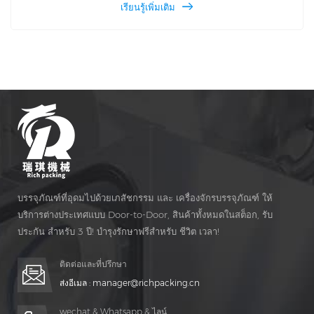
เรียนรู้เพิ่มเติม
การนับอิเล็กทรอนิกส์เครื่อง 16b ตามลำดับใน PLC หน้าจอสัมผัส
และฟังก์ชั่นความปลอดภัยการป้องกันและการสังเกตการณ์
หน้าต่างและด้านอื่น ๆ ของการอัพเกรด The DSL-16B ของ ช่วง
ประสิทธิภาพการผลิตอยู่ระหว่าง 20 ถึง 120 ขวด ต่อ นาที.
บรรจุภัณฑ์ที่อุดมไปด้วยเภสัชกรรม และ เครื่องจักรบรรจุภัณฑ์ ให้
บริการต่างประเทศแบบ Door-to-Door, สินค้าทั้งหมดในสต็อก, รับ
ประกัน สำหรับ 3 ปี! บำรุงรักษาฟรีสำหรับ ชีวิต เวลา!
ติดต่อและที่ปรึกษา
ส่งอีเมล :
manager@richpacking.cn
wechat & Whatsapp & ไลน์