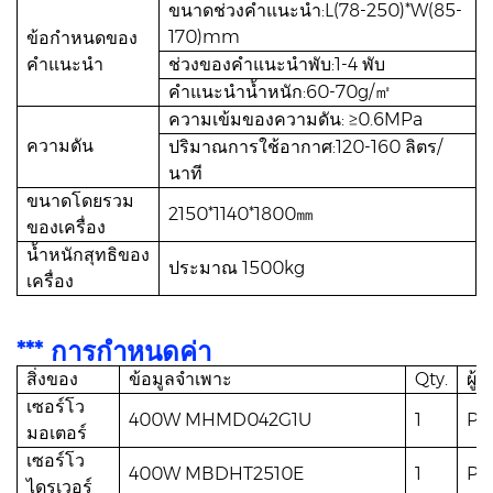
ขนาดช่วงคำแนะนำ:L(78-250)*W(85-
170)mm
ข้อกำหนดของ
คำแนะนำ
ช่วงของคำแนะนำพับ:1-4 พับ
คำแนะนำน้ำหนัก:60-70g/㎡
ความเข้มของความดัน: ≥0.6MPa
ความดัน
ปริมาณการใช้อากาศ:120-160 ลิตร/
นาที
ขนาดโดยรวม
2150*1140*1800㎜
ของเครื่อง
น้ำหนักสุทธิของ
ประมาณ 1500kg
เครื่อง
*** การกำหนดค่า
สิ่งของ
ข้อมูลจำเพาะ
Qty.
ผู้ผ
เซอร์โว
400W MHMD042G1U
1
Pa
มอเตอร์
เซอร์โว
400W MBDHT2510E
1
Pa
ไดรเวอร์