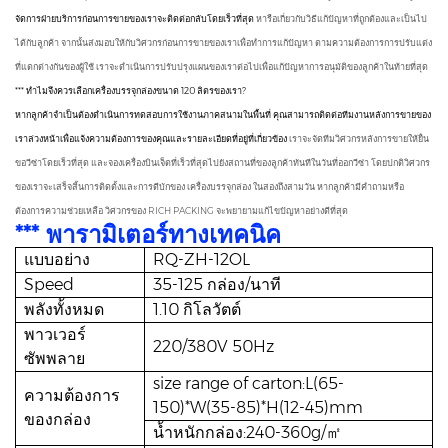
จัดการฝ่ายบริการก่อนการขายของเราจะติดต่อกลับโดยเร็วที่สุด
หารือเกี่ยวกับวิธีแก้ปัญหาที่ถูกต้องและเป็นไป
ได้กับลูกค้า จากนั้นส่งมอบให้กับวิศวกรก่อนการขายของเราเพื่อทำการแก้ปัญหา
ตามความต้องการการปรับแต่ง
ที่แตกต่างกันของผู้ใช้ เราจะดำเนินการปรับปรุงแผนของเราต่อไปเพื่อแก้ปัญหาการอนุมัติของลูกค้าในท้ายที่สุด
*** ทำไมจึงควรเลือกเครื่องบรรจุกล่องขนาด 120 ลิตรของเรา?
หากลูกค้าจำเป็นต้องดำเนินการทดสอบการใช้งานภาคสนามในพื้นที่ คุณสามารถติดต่อทีมงานหลังการขายของ
เราล่วงหน้าเพื่อแจ้งความต้องการของคุณและรายละเอียดที่อยู่ที่เกี่ยวข้อง
เราจะจัดทีมวิศวกรหลังการขายให้ยื่น
ขอวีซ่าโดยเร็วที่สุด และจองเครื่องบินเจ็ตที่เร็วที่สุดไปยังสถานที่ของลูกค้าทันทีในวันที่ออกวีซ่า
โดยปกติวิศวกร
ของเราจะเสร็จสิ้นการติดตั้งและการดีบักของ
เครื่องบรรจุกล่อง
ในสองถึงสามวัน
หากลูกค้ามีคำถามหรือ
ต้องการความช่วยเหลือ วิศวกรของ RICH PACKING จะพยายามแก้ไขปัญหาอย่างดีที่สุด
*** พารามิเตอร์ทางเทคนิค
แบบอย่าง
RQ-ZH-12OL
Speed
35-125 กล่อง/นาที
พลังทั้งหมด
1.10 กิโลวัตต์
พาวเวอร์
220/380V 50Hz
ซัพพลาย
size range of carton:L(65-
ความต้องการ
150)*W(35-85)*H(12-45)mm
ของกล่อง
น้ำหนักกล่อง:240-360g/㎡