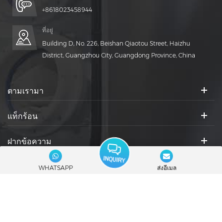
+8618023458944
ที่อยู่
Building D, No. 226, Beishan Qiaotou Street, Haizhu
District, Guangzhou City, Guangdong Province, China
ตามเรามา
แท็กร้อน
ฝากข้อความ
ไอคอนสังคม :
WHATSAPP
ส่งอีเมล
© 2026 Guangdong Rich Packing Machinery Co., Ltd. สงวนลิขสิทธิ์.
|
บล็อก
|
แผนผังไซต์
|
XML
|
นโยบายความเป็นส่วนตัว