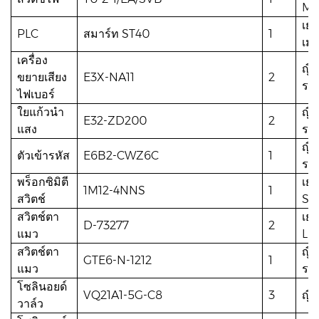
Mo
เยอ
PLC
สมาร์ท ST40
1
เมน
เครื่อง
ญี่
ขยายเสียง
E3X-NA11
2
รอ
ไฟเบอร์
ใยแก้วนำ
ญี่
E32-ZD200
2
แสง
รอ
ญี่
ตัวเข้ารหัส
E6B2-CWZ6C
1
รอ
พร็อกซิมิตี
เยอ
1M12-4NNS
1
สวิตช์
SI
สวิตช์ตา
เยอ
D-73277
2
แมว
LE
สวิตช์ตา
ญี่
GTE6-N-1212
1
แมว
รอ
โซลินอยด์
VQ21A1-5G-C8
3
ญี่
วาล์ว