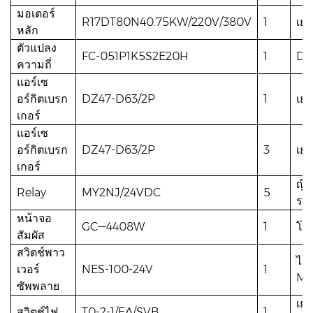
มอเตอร์
R17DT80N40.75KW/220V/380V
1
เย
หลัก
ตัวแปลง
FC-051P1K5S2E20H
1
Da
ความถี่
แอร์เซ
อร์กิตเบรก
DZ47-D63/2P
1
เยา
เกอร์
แอร์เซ
อร์กิตเบรก
DZ47-D63/2P
3
เยา
เกอร์
ญี่
Relay
MY2NJ/24VDC
5
รอ
หน้าจอ
GC—4408W
1
โพ
สัมผัส
สวิตช์พาว
ไต้
เวอร์
NES-100-24V
1
MI
ซัพพลาย
เยอ
สวิตช์ไฟ
T0-2-1/EA/SVB
1