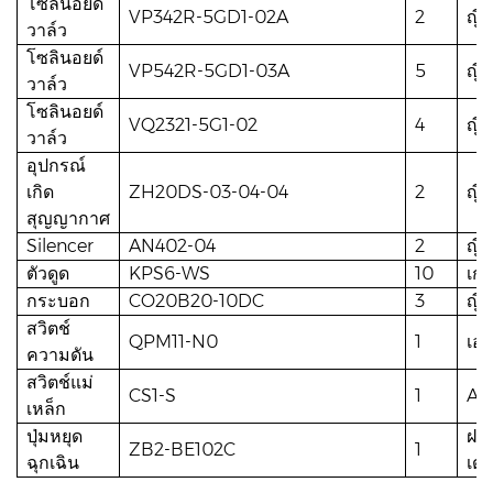
โซลินอยด์
VP342R-5GD1-02A
2
ญี่
วาล์ว
โซลินอยด์
VP542R-5GD1-03A
5
ญี่
วาล์ว
โซลินอยด์
VQ2321-5G1-02
4
ญี่
วาล์ว
อุปกรณ์
เกิด
ZH20DS-03-04-04
2
ญี่
สุญญากาศ
Silencer
AN402-04
2
ญี่
ตัวดูด
KPS6-WS
10
เกา
กระบอก
CO20B20-10DC
3
ญี่
สวิตช์
QPM11-N0
1
เออ
ความดัน
สวิตช์แม่
CS1-S
1
AO
เหล็ก
ปุ่มหยุด
ฝรั
ZB2-BE102C
1
ฉุกเฉิน
เดอ