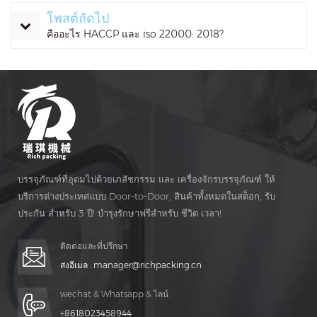
โพสต์ถัดไป
คืออะไร HACCP และ iso 22000: 2018?
บรรจุภัณฑ์ที่อุดมไปด้วยเภสัชกรรม และ เครื่องจักรบรรจุภัณฑ์ ให้
บริการต่างประเทศแบบ Door-to-Door, สินค้าทั้งหมดในสต็อก, รับ
ประกัน สำหรับ 3 ปี! บำรุงรักษาฟรีสำหรับ ชีวิต เวลา!
ติดต่อและที่ปรึกษา
ส่งอีเมล :
manager@richpacking.cn
wechat & Whatsapp & ไลน์
+8618023458944